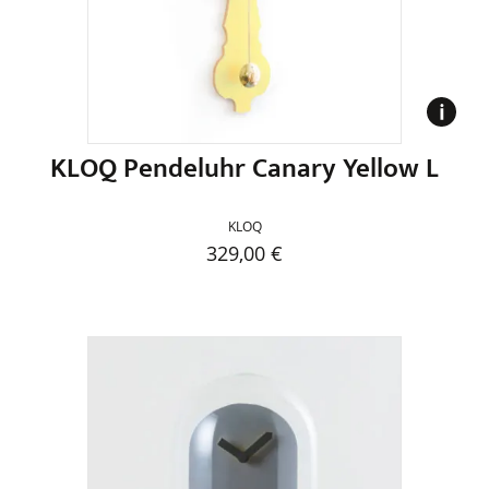
können
auf
der
Produktseite
gewählt
werden
KLOQ Pendeluhr Canary Yellow L
KLOQ
329,00
€
Dieses
Produkt
weist
mehrere
Varianten
auf.
Die
Optionen