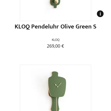
KLOQ Pendeluhr Olive Green S
KLOQ
269,00
€
Dieses
Produkt
weist
mehrere
Varianten
auf.
Die
Optionen
können
auf