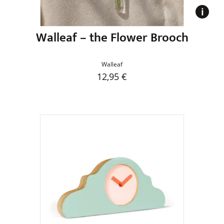
gewählt
werden
Walleaf – the Flower Brooch
Walleaf
12,95
€
Dieses
Produkt
weist
mehrere
Varianten
auf.
Die
Optionen
können
auf
der