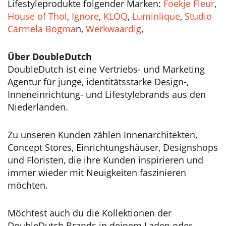
Lifestyleprodukte folgender Marken:
Foekje Fleur
,
House of Thol
,
Ignore
,
KLOQ
,
Luminlique
,
Studio
Carmela Bogma
n,
Werkwaardig
,
Über DoubleDutch
DoubleDutch ist eine Vertriebs- und Marketing
Agentur für junge, identitätsstarke Design-,
Inneneinrichtung- und Lifestylebrands aus den
Niederlanden.
Zu unseren Kunden zählen Innenarchitekten,
Concept Stores, Einrichtungshäuser, Designshops
und Floristen, die ihre Kunden inspirieren und
immer wieder mit Neuigkeiten faszinieren
möchten.
Möchtest auch du die Kollektionen der
DoubleDutch Brands in deinem Laden oder