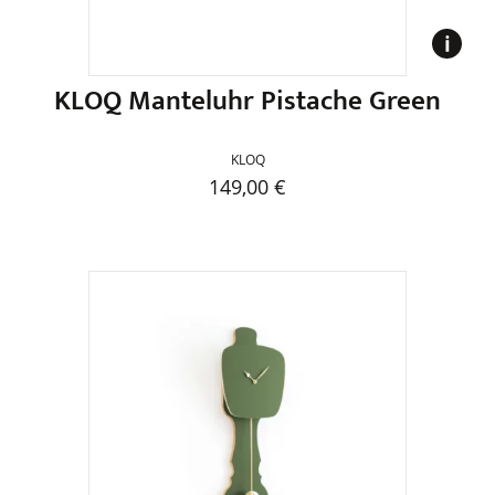
Produktseite
gewählt
werden
KLOQ Manteluhr Pistache Green
KLOQ
149,00
€