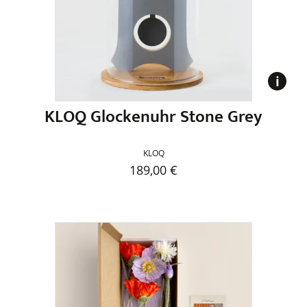
können
auf
der
Produktseite
gewählt
werden
KLOQ Glockenuhr Stone Grey
KLOQ
189,00
€