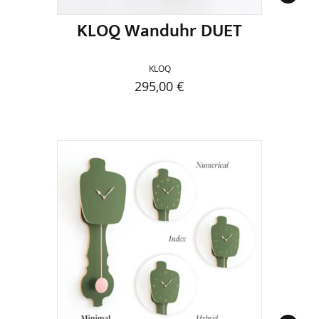
KLOQ Wanduhr DUET
KLOQ
295,00
€
Dieses
Produkt
weist
mehrere
Varianten
auf.
Die
Optionen
können
auf
der
Produktseite