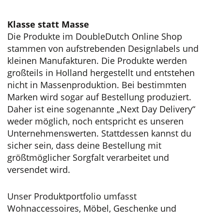
auf.
Die
Klasse statt Masse
Optionen
Die Produkte im DoubleDutch Online Shop
können
stammen von aufstrebenden Designlabels und
auf
kleinen Manufakturen. Die Produkte werden
der
großteils in Holland hergestellt und entstehen
Produktseite
nicht in Massenproduktion. Bei bestimmten
gewählt
Marken wird sogar auf Bestellung produziert.
werden
Daher ist eine sogenannte „Next Day Delivery“
weder möglich, noch entspricht es unseren
Unternehmenswerten. Stattdessen kannst du
sicher sein, dass deine Bestellung mit
größtmöglicher Sorgfalt verarbeitet und
versendet wird.
Unser Produktportfolio umfasst
Wohnaccessoires, Möbel, Geschenke und