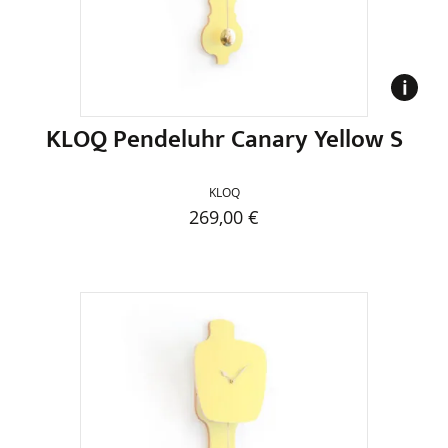
auf
der
Produktseite
gewählt
werden
KLOQ Pendeluhr Canary Yellow S
KLOQ
269,00
€
Dieses
Produkt
weist
mehrere
Varianten
auf.
Die
Optionen