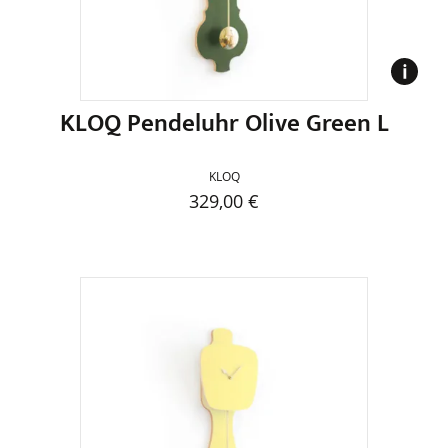
der
Produktseite
gewählt
werden
KLOQ Pendeluhr Olive Green L
KLOQ
329,00
€
Dieses
Produkt
weist
mehrere
Varianten
auf.
Die
Optionen
können