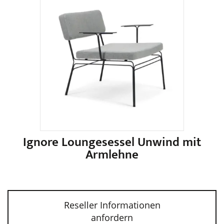
mehrere
Varianten
auf.
Die
Optionen
können
auf
der
Produktseite
gewählt
werden
Ignore Loungesessel Unwind mit
Armlehne
Dieses
Produkt
weist
Reseller Informationen
mehrere
anfordern
Varianten