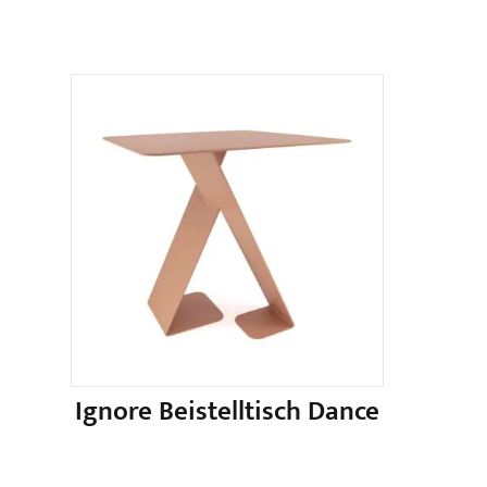
Ignore Beistelltisch Dance
Dieses