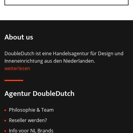
auf.
Die
Optionen
können
auf
About us
der
Produktseite
DoubleDutch ist eine Handelsagentur für Design und
gewählt
Inneneinrichtung aus den Niederlanden.
werden
weiterlesen
Agentur DoubleDutch
Philosophie & Team
Reseller werden?
Info voor NL Brands