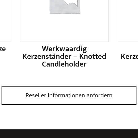
ze
Werkwaardig
Kerzenständer – Knotted
Kerz
Candleholder
Dieses
Produkt
weist
Reseller Informationen anfordern
mehrere
Varianten
auf.
Die
Optionen
können