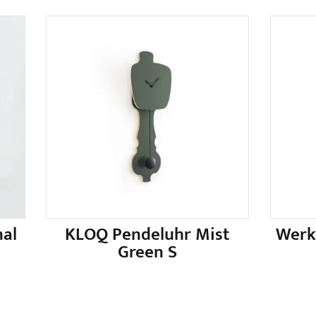
al
KLOQ Pendeluhr Mist
Werk
Green S
Dieses
Produkt
weist