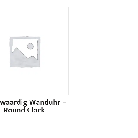
waardig Wanduhr –
Round Clock
Dieses
Produkt
weist