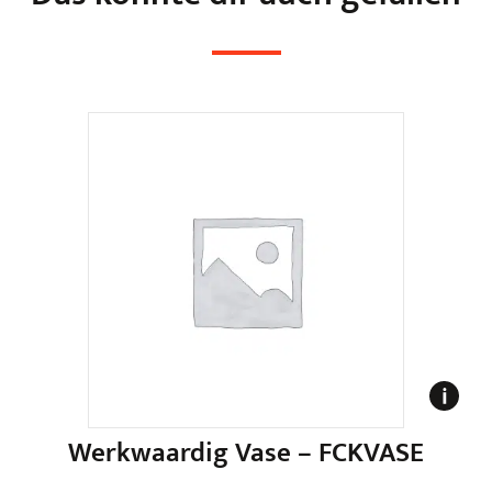
Werkwaardig Vase – FCKVASE
F