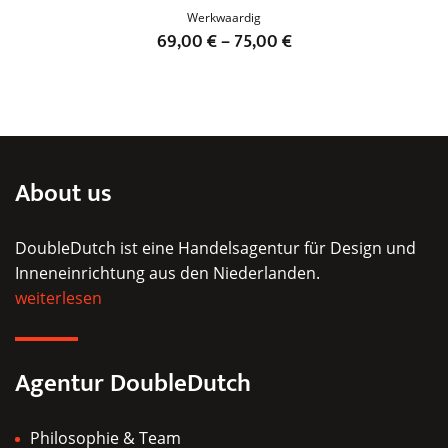
Werkwaardig
69,00
€
–
75,00
€
Dieses
Produkt
weist
mehrere
Varianten
About us
auf.
Die
DoubleDutch ist eine Handelsagentur für Design und
Optionen
Inneneinrichtung aus den Niederlanden.
können
weiterlesen
auf
der
Produktseite
Agentur DoubleDutch
gewählt
werden
Philosophie & Team