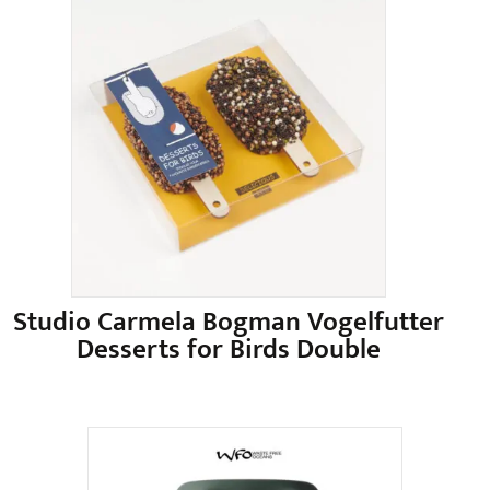
Studio Carmela Bogman Vogelfutter
Desserts for Birds Double
Dieses
Produkt
weist
mehrere
Varianten