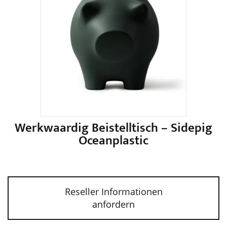
auf.
Die
Optionen
können
auf
der
Produktseite
gewählt
werden
Werkwaardig Beistelltisch – Sidepig
Oceanplastic
Dieses
Produkt
weist
Reseller Informationen
mehrere
anfordern
Varianten
auf.