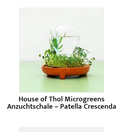
Produkt
weist
mehrere
Varianten
auf.
Die
Optionen
können
auf
der
Produktseite
gewählt
werden
House of Thol Microgreens
Anzuchtschale – Patella Crescenda