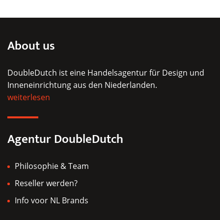
Die
Optionen
können
auf
About us
der
Produktseite
DoubleDutch ist eine Handelsagentur für Design und
gewählt
Inneneinrichtung aus den Niederlanden.
werden
weiterlesen
Agentur DoubleDutch
Philosophie & Team
Reseller werden?
Info voor NL Brands