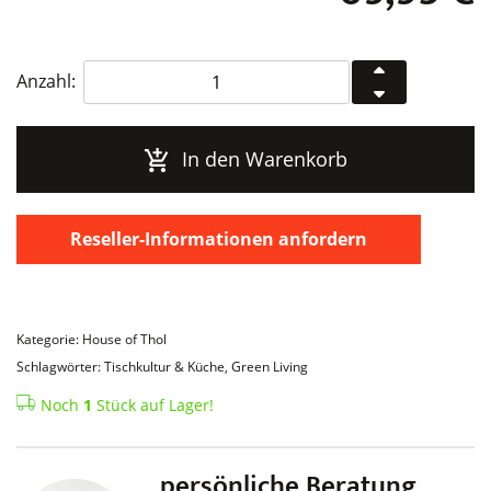
House
Anzahl:
of
Thol
Microgreens
In den Warenkorb
Anzuchtschale
-
Patella
Reseller-Informationen anfordern
Crescenda
Menge
Kategorie: House of Thol
Schlagwörter: Tischkultur & Küche, Green Living
Noch
1
Stück auf Lager!
persönliche Beratung