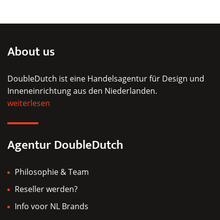
Produkt
weist
mehrere
Varianten
About us
auf.
Die
DoubleDutch ist eine Handelsagentur für Design und
Optionen
Inneneinrichtung aus den Niederlanden.
können
weiterlesen
auf
der
Produktseite
Agentur DoubleDutch
gewählt
werden
Philosophie & Team
Reseller werden?
Info voor NL Brands