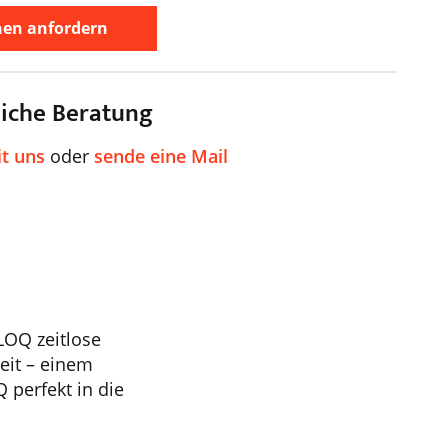
nen anfordern
liche Beratung
it uns
oder
sende eine Mail
LOQ zeitlose
heit – einem
 perfekt in die