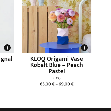
ignal
KLOQ Origami Vase
Kobalt Blue – Peach
Pastel
KLOQ
65,00
€
–
69,00
€
Dieses
Produkt
weist
mehrere