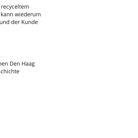
 recyceltem
el kann wiederum
 und der Kunde
chen Den Haag
schichte