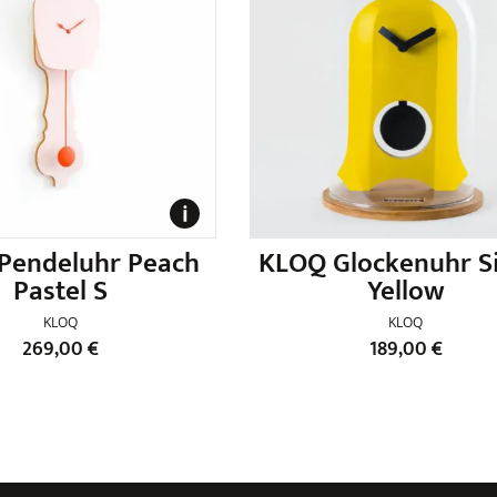
Pendeluhr Peach
KLOQ Glockenuhr S
Pastel S
Yellow
KLOQ
KLOQ
269,00
€
189,00
€
Dieses
Produkt
weist
mehrere
Varianten