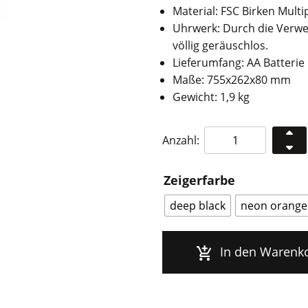
Material: FSC Birken Multip
Uhrwerk: Durch die Verwe
völlig geräuschlos.
Lieferumfang: AA Batteri
Maße: 755x262x80 mm
Gewicht: 1,9 kg
KLOQ
Anzahl:
Pendeluhr
Olive
Zeigerfarbe
Green
L
deep black
neon orange
Menge
In den Warenk