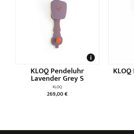
KLOQ Pendeluhr
KLOQ 
Lavender Grey S
KLOQ
269,00
€
Dieses
Produkt
weist
mehrere
Varianten