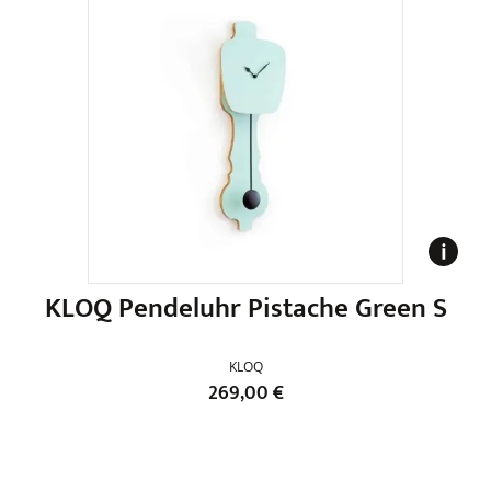
KLOQ Pendeluhr Pistache Green S
KLOQ
269,00
€
Dieses
Produkt
weist