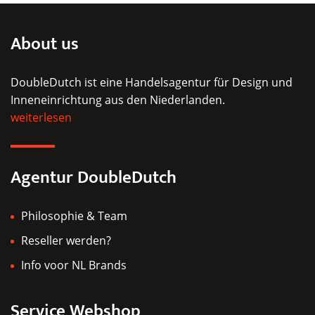
mehrere
Varianten
About us
auf.
Die
DoubleDutch ist eine Handelsagentur für Design und
Optionen
Inneneinrichtung aus den Niederlanden.
können
weiterlesen
auf
der
Produktseite
Agentur DoubleDutch
gewählt
werden
Philosophie & Team
Reseller werden?
Info voor NL Brands
Service Webshop