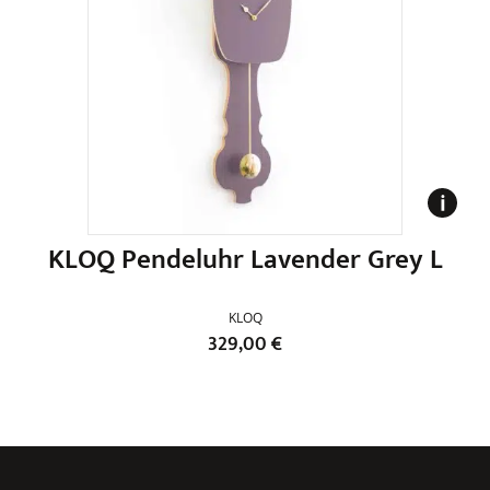
KLOQ Pendeluhr Lavender Grey L
KLOQ
329,00
€
Dieses
Produkt
weist
mehrere
Varianten