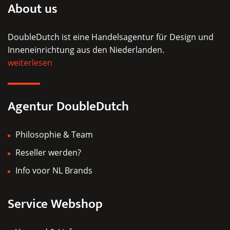
About us
auf.
Die
DoubleDutch ist eine Handelsagentur für Design und
Optionen
Inneneinrichtung aus den Niederlanden.
können
weiterlesen
auf
der
Produktseite
Agentur DoubleDutch
gewählt
werden
Philosophie & Team
Reseller werden?
Info voor NL Brands
Service Webshop