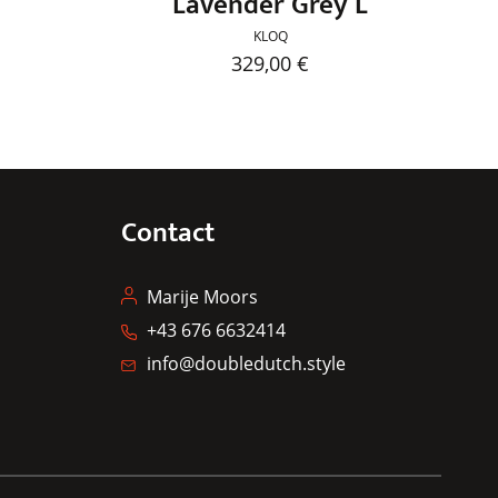
Lavender Grey L
KLOQ
329,00
€
Dieses
Produkt
weist
e
mehrere
en
Varianten
Contact
auf.
Die
n
Optionen
Marije Moors
können
+43 676 6632414
auf
info@doubledutch.style
der
eite
Produktseite
gewählt
werden