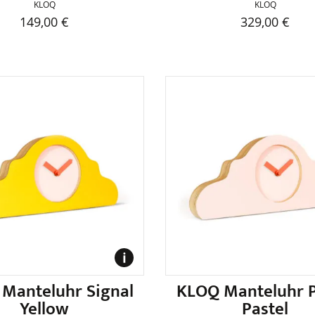
KLOQ
KLOQ
149,00
€
329,00
€
Dieses
Produkt
weist
mehrer
Variant
auf.
Die
Optione
können
auf
der
Produkts
gewählt
werden
Manteluhr Signal
KLOQ Manteluhr 
Yellow
Pastel