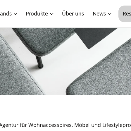
rands
Produkte
Über uns
News
Res
gentur für Wohnaccessoires, Möbel und Lifestylepro