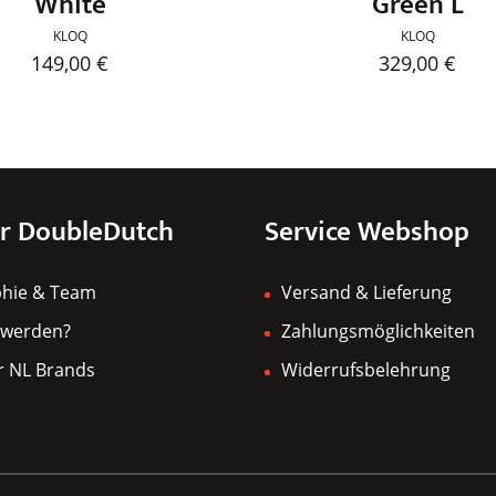
White
Green L
KLOQ
KLOQ
149,00
€
329,00
€
Dieses
Produkt
weist
mehrer
Variant
r DoubleDutch
Service Webshop
auf.
Die
phie & Team
Versand & Lieferung
Optione
können
 werden?
Zahlungsmöglichkeiten
auf
r NL Brands
Widerrufsbelehrung
der
Produkts
gewählt
werden