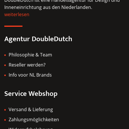
DoubleDutch ist eine Handelsagentur für Design und
Optionen
Inneneinrichtung aus den Niederlanden.
können
weiterlesen
auf
der
Produktseite
Agentur DoubleDutch
gewählt
werden
Philosophie & Team
Reseller werden?
Info voor NL Brands
Service Webshop
Versand & Lieferung
Zahlungsmöglichkeiten