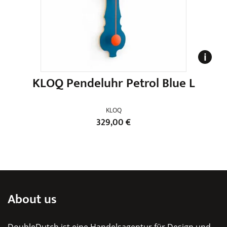
KLOQ Pendeluhr Petrol Blue L
KLOQ
329,00
€
Dieses
Produkt
weist
mehrere
Varianten
About us
auf.
Die