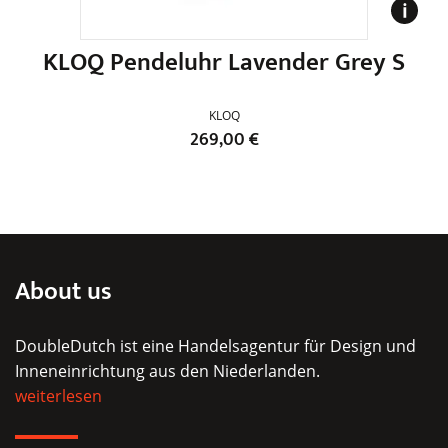
KLOQ Pendeluhr Lavender Grey S
KLOQ
269,00
€
Dieses
Produkt
weist
mehrere
Varianten
About us
auf.
Die
DoubleDutch ist eine Handelsagentur für Design und
Optionen
Inneneinrichtung aus den Niederlanden.
können
weiterlesen
auf
der