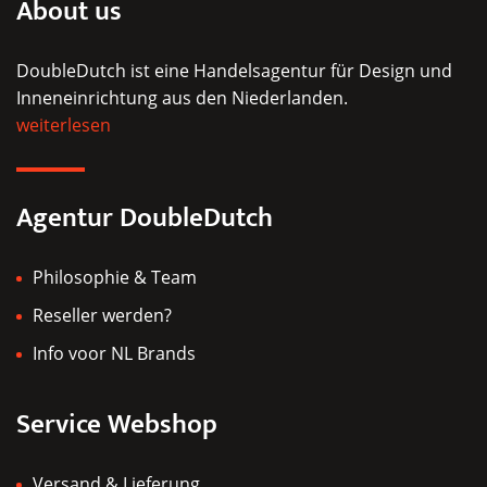
About us
Optionen
können
DoubleDutch ist eine Handelsagentur für Design und
auf
Inneneinrichtung aus den Niederlanden.
der
weiterlesen
Produktseite
gewählt
werden
Agentur DoubleDutch
Philosophie & Team
Reseller werden?
Info voor NL Brands
Service Webshop
Versand & Lieferung