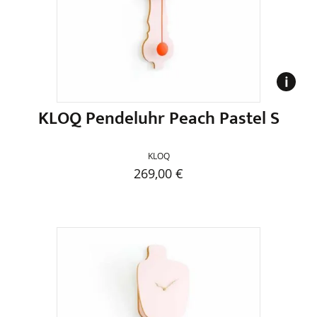
können
auf
der
Produktseite
gewählt
werden
KLOQ Pendeluhr Peach Pastel S
KLOQ
269,00
€
Dieses
Produkt
weist
mehrere
Varianten
auf.
Die