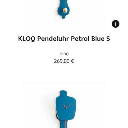
auf
der
Produktseite
gewählt
werden
KLOQ Pendeluhr Petrol Blue S
KLOQ
269,00
€
Dieses
Produkt
weist
mehrere
Varianten
auf.
Die
Optionen
können