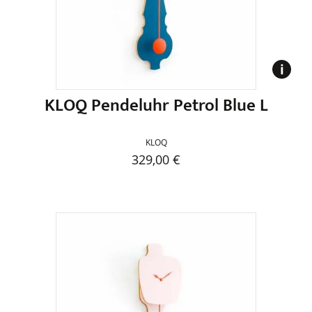
auf
der
Produktseite
gewählt
werden
KLOQ Pendeluhr Petrol Blue L
KLOQ
329,00
€
Dieses
Produkt
weist
mehrere
Varianten
auf.
Die
Optionen