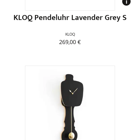
gewählt
werden
KLOQ Pendeluhr Lavender Grey S
KLOQ
269,00
€
Dieses
Produkt
weist
mehrere
Varianten
auf.
Die
Optionen
können
auf
der
Produktseite