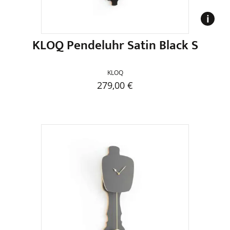
Produktseite
gewählt
werden
KLOQ Pendeluhr Satin Black S
KLOQ
279,00
€
Dieses
Produkt
weist
mehrere
Varianten
auf.
Die
Optionen
können
auf