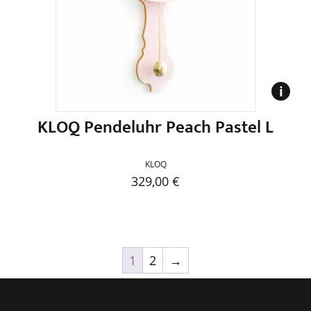
Optionen
können
auf
der
Produktseite
gewählt
werden
KLOQ Pendeluhr Peach Pastel L
KLOQ
329,00
€
Dieses
Produkt
weist
mehrere
1
2
→
Varianten
auf.
Die