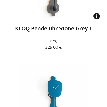
der
Produktseite
gewählt
werden
KLOQ Pendeluhr Stone Grey L
KLOQ
329,00
€
Dieses
Produkt
weist
mehrere
Varianten
auf.
Die
Optionen
können