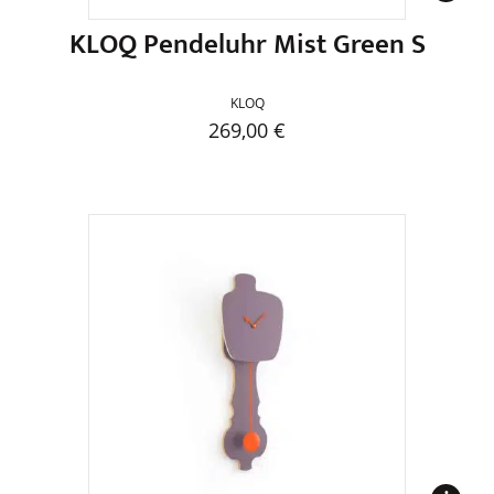
werden
KLOQ Pendeluhr Mist Green S
KLOQ
269,00
€
Dieses
Produkt
weist
mehrere
Varianten
auf.
Die
Optionen
können
auf
der
Produktseite