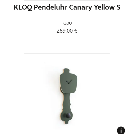
KLOQ Pendeluhr Canary Yellow S
KLOQ
269,00
€
Dieses
Produkt
weist
mehrere
Varianten
auf.
Die
Optionen
können
auf
der
Produktseite
gewählt