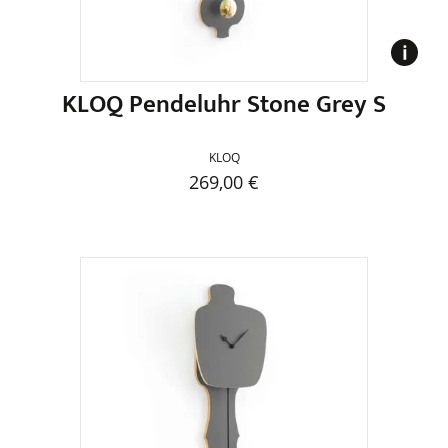
der
Produktseite
gewählt
werden
KLOQ Pendeluhr Stone Grey S
KLOQ
269,00
€
Dieses
Produkt
weist
mehrere
Varianten
auf.
Die
Optionen
können
auf