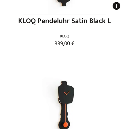
gewählt
werden
KLOQ Pendeluhr Satin Black L
KLOQ
339,00
€
Dieses
Produkt
weist
mehrere
Varianten
auf.
Die
Optionen
können
auf
der