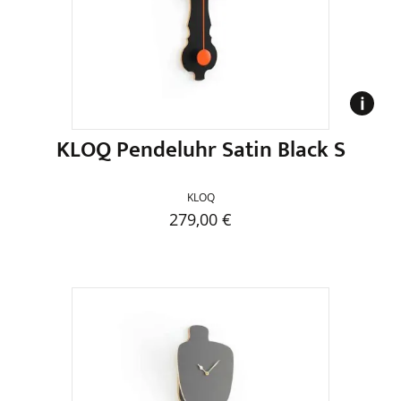
können
auf
der
Produktseite
gewählt
werden
KLOQ Pendeluhr Satin Black S
KLOQ
279,00
€
Dieses
Produkt
weist
mehrere
Varianten
auf.
Die