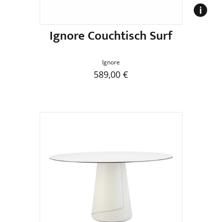
gewählt
werden
Ignore Couchtisch Surf
Ignore
589,00
€
Dieses
Produkt
weist
mehrere
Varianten
auf.
Die
Optionen
können
auf
der