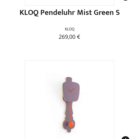
werden
KLOQ Pendeluhr Mist Green S
KLOQ
269,00
€
Dieses
Produkt
weist
mehrere
Varianten
auf.
Die
Optionen
können
auf
der
Produktseite