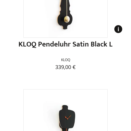
auf
der
Produktseite
gewählt
werden
KLOQ Pendeluhr Satin Black L
KLOQ
339,00
€
Dieses
Produkt
weist
mehrere
Varianten
auf.
Die
Optionen