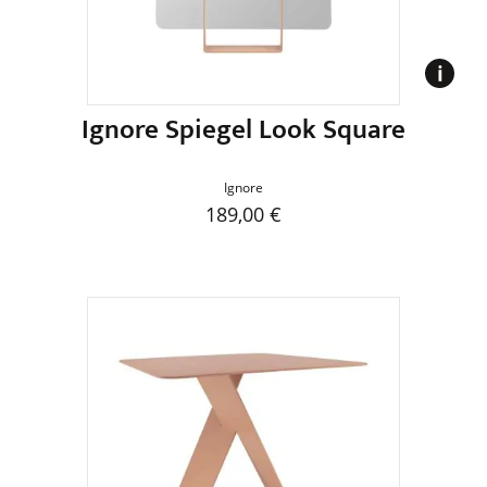
der
Produktseite
gewählt
werden
Ignore Spiegel Look Square
Ignore
189,00
€
Dieses
Produkt
weist
mehrere
Varianten
auf.
Die
Optionen
können