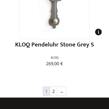
Optionen
können
auf
der
Produktseite
gewählt
werden
KLOQ Pendeluhr Stone Grey S
KLOQ
269,00
€
Dieses
Produkt
weist
mehrere
1
2
→
Varianten
auf.
Die