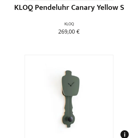
KLOQ Pendeluhr Canary Yellow S
KLOQ
269,00
€
Dieses
Produkt
weist
mehrere
Varianten
auf.
Die
Optionen
können
auf
der
Produktseite
gewählt