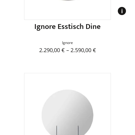
Produktseite
gewählt
werden
Ignore Esstisch Dine
Ignore
2.290,00
€
–
2.590,00
€
Dieses
Produkt
weist
mehrere
Varianten
auf.
Die
Optionen
können
auf