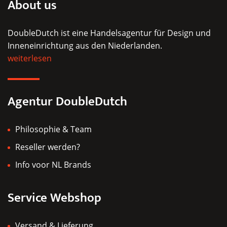
About us
Optionen
können
DoubleDutch ist eine Handelsagentur für Design und
auf
Inneneinrichtung aus den Niederlanden.
der
weiterlesen
Produktseite
gewählt
werden
Agentur DoubleDutch
Philosophie & Team
Reseller werden?
Info voor NL Brands
Service Webshop
Versand & Lieferung