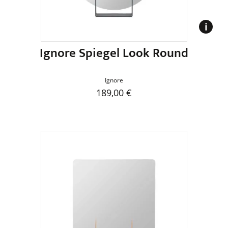
der
Produktseite
gewählt
werden
Ignore Spiegel Look Round
Ignore
189,00
€
Dieses
Produkt
weist
mehrere
Varianten
auf.
Die
Optionen
können
auf