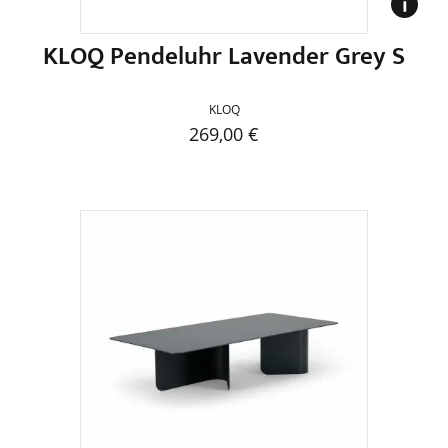
gewählt
werden
KLOQ Pendeluhr Lavender Grey S
KLOQ
269,00
€
Dieses
Produkt
weist
mehrere
Varianten
auf.
Die
Optionen
können
auf
der
Produktseite