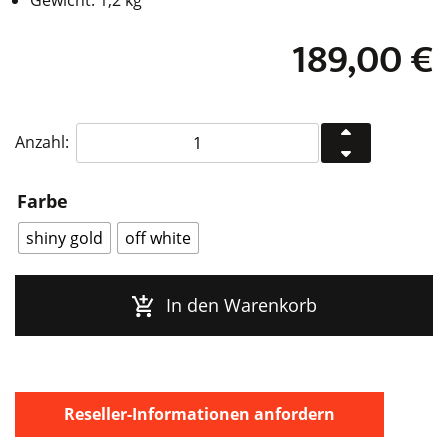
189,00
€
KLOQ
Anzahl:
Pebble
Satin
Farbe
Black
Menge
shiny gold
off white
In den Warenkorb
Reseller-Informationen anfordern