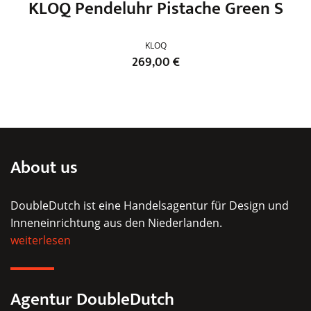
KLOQ Pendeluhr Pistache Green S
KLOQ
269,00
€
Dieses
Produkt
weist
mehrere
Varianten
About us
auf.
Die
DoubleDutch ist eine Handelsagentur für Design und
Optionen
Inneneinrichtung aus den Niederlanden.
können
weiterlesen
auf
der
Produktseite
Agentur DoubleDutch
gewählt