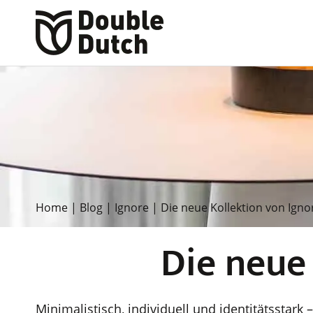
Home
|
Blog
|
Ignore
|
Die neue Kollektion von Ignor
Die neue 
Minimalistisch, individuell und identitätsstar