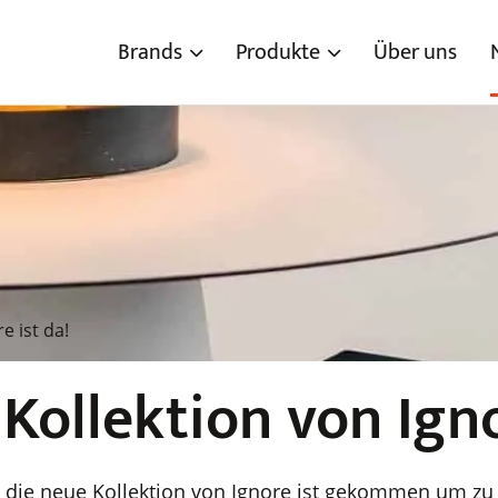
Brands
Produkte
Über uns
e ist da!
Kollektion von Igno
k – die neue Kollektion von Ignore ist gekommen um z