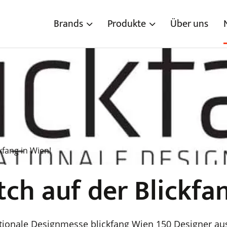
Brands
Produkte
Über uns
kfang in Wien!
ch auf der Blickfan
rnationale Designmesse blickfang Wien 150 Designer 