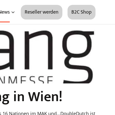
News
Reseller werden
B2C Shop
g in Wien!
aus 16 Nationen im MAK und…DoubleDutch ist