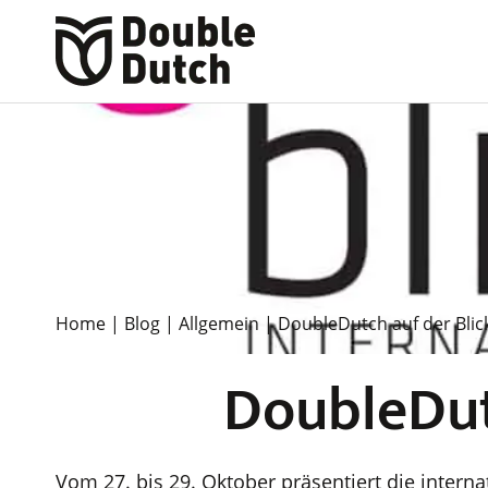
Home
|
Blog
|
Allgemein
|
DoubleDutch auf der Blic
DoubleDut
Vom 27. bis 29. Oktober präsentiert die inte