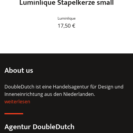
Luminlique Stapelkerze small
Luminlique
17,50
€
Dieses
Produkt
weist
mehrere
Varianten
About us
auf.
Die
DoubleDutch ist eine Handelsagentur für Design und
Optionen
Inneneinrichtung aus den Niederlanden.
können
weiterlesen
auf
der
Produktseite
Agentur DoubleDutch
gewählt
werden