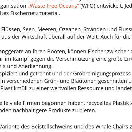
rganisation
„Waste Free Oceans“
(WFO) entwickelt. Je
ltes Fischernetzmaterial.
̈ssen, Seen, Meeren, Ozeanen, Stränden und Flussuf
n aus der Wirtschaft überall auf der Welt. Auch für 
fanggeräte an ihren Booten, können Fischer zwischen
nur im Kampf gegen die Verschmutzung eine große Err
bnis und Anerkennung.
inspiziert und getrennt und der Grobreinigungsprozes
e in verschiedenen Grün- und Blautönen geschnitten 
lastikmüll zu einer wertvollen Ressource und landet
weile viele Firmen begonnen haben, recyceltes Plastik
nden nachhaltigere Produkte zu bieten.
ariante des Beistellschweins und des Whale Chairs zu 