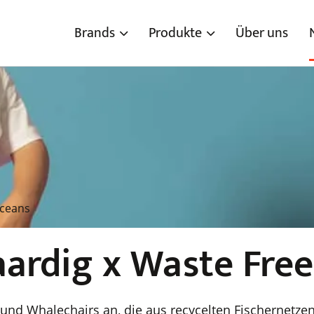
Brands
Produkte
Über uns
Oceans
ardig x Waste Free
und Whalechairs an, die aus recycelten Fischernetze