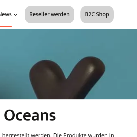
News
Reseller werden
B2C Shop
 Oceans
n hergestellt werden. Die Produkte wurden in