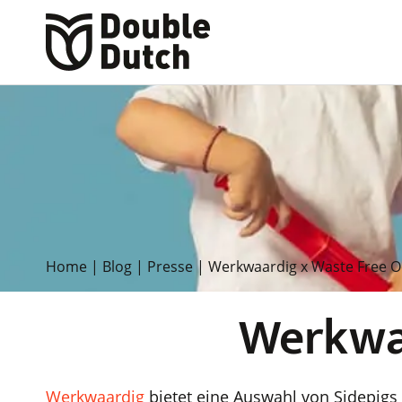
Home
|
Blog
|
Presse
|
Werkwaardig x Waste Free 
Werkwa
Werkwaardig
bietet eine Auswahl von Sidepigs 