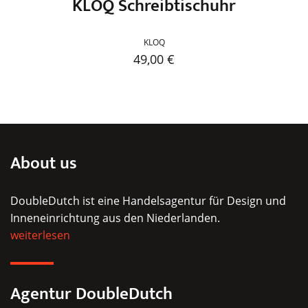
KLOQ Schreibtischuhr
KLOQ
49,00
€
Dieses
Produkt
weist
mehrere
Varianten
About us
auf.
Die
DoubleDutch ist eine Handelsagentur für Design und
Optionen
Inneneinrichtung aus den Niederlanden.
können
weiterlesen
auf
der
Produktseite
Agentur DoubleDutch
gewählt
werden