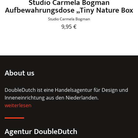
Studio Carmela Bogman
Aufbewahrungsdose „Tiny Nature Box
Studio Carmela Bogman
9,95
€
Dieses
Produkt
weist
mehrere
Varianten
About us
auf.
Die
DoubleDutch ist eine Handelsagentur für Design und
Optionen
Inneneinrichtung aus den Niederlanden.
können
weiterlesen
auf
der
Produktseite
Agentur DoubleDutch
gewählt
werden