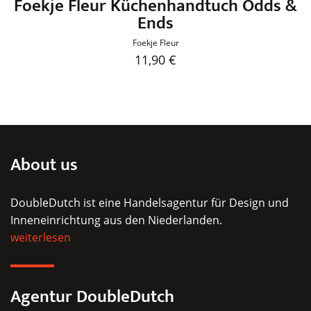
Foekje Fleur Küchenhandtuch Odds &
Ends
Foekje Fleur
11,90
€
Dieses
Produkt
weist
mehrere
Varianten
About us
auf.
Die
DoubleDutch ist eine Handelsagentur für Design und
Optionen
Inneneinrichtung aus den Niederlanden.
können
weiterlesen
auf
der
Produktseite
Agentur DoubleDutch
gewählt
werden