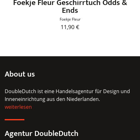
Foekje Fleur Geschirrtuch Odds &
Ends
Foekje Fleur
11,90
€
Dieses
Produkt
weist
mehrere
Varianten
About us
auf.
Die
DoubleDutch ist eine Handelsagentur für Design und
Optionen
Inneneinrichtung aus den Niederlanden.
können
weiterlesen
auf
der
Produktseite
Agentur DoubleDutch
gewählt
werden