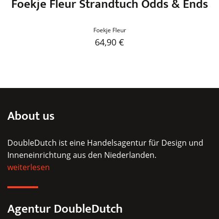
Foekje Fleur Strandtuch Odds & Ends
Foekje Fleur
64,90
€
Dieses
Produkt
weist
mehrere
Varianten
About us
auf.
Die
DoubleDutch ist eine Handelsagentur für Design und
Optionen
Inneneinrichtung aus den Niederlanden.
können
weiterlesen
auf
der
Produktseite
Agentur DoubleDutch
gewählt
werden