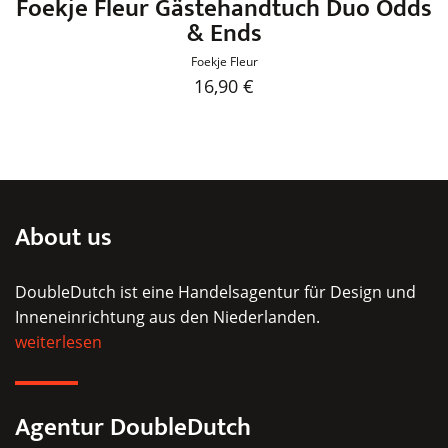
Foekje Fleur Gästehandtuch Duo Odds
& Ends
Foekje Fleur
16,90
€
Dieses
Produkt
weist
mehrere
Varianten
About us
auf.
Die
DoubleDutch ist eine Handelsagentur für Design und
Optionen
Inneneinrichtung aus den Niederlanden.
können
weiterlesen
auf
der
Produktseite
Agentur DoubleDutch
gewählt
werden