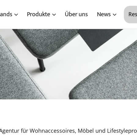
rands
Produkte
Über uns
News
Res
gentur für Wohnaccessoires, Möbel und Lifestylepro