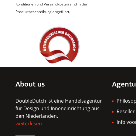
Konditionen und Versandkosten sind in der
Produktbeschreibung angeführt.
About us
Agentu
DoubleDutch ist eine Handelsagentur
Philoso
für Design und Inneneinrichtung aus
Reseller
den Niederlanden.
Info voo
weiterlesen