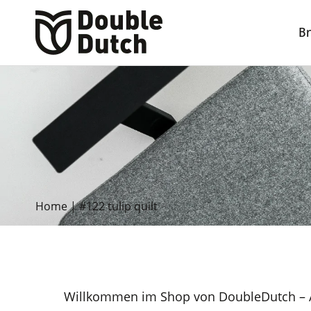
B
Home
|
#122 tulip quilt
Willkommen im Shop von DoubleDutch – A