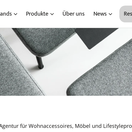
rands
Produkte
Über uns
News
Res
gentur für Wohnaccessoires, Möbel und Lifestylepro