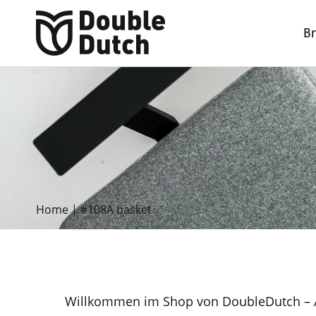
B
Home
|
#108A basket
Willkommen im Shop von DoubleDutch – A