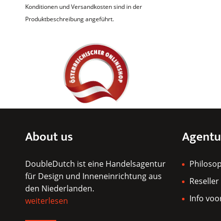
Konditionen und Versandkosten sind in der
Produktbeschreibung angeführt.
About us
Agentu
DoubleDutch ist eine Handelsagentur
Philoso
für Design und Inneneinrichtung aus
Reseller
den Niederlanden.
Info voo
weiterlesen