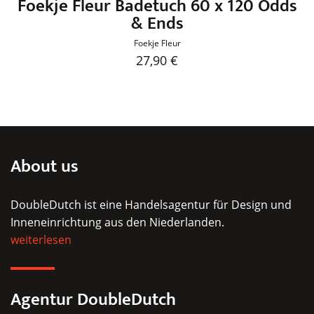
Foekje Fleur Badetuch 60 x 120 Odds
& Ends
Foekje Fleur
27,90
€
Dieses
Produkt
weist
mehrere
Varianten
About us
auf.
Die
DoubleDutch ist eine Handelsagentur für Design und
Optionen
Inneneinrichtung aus den Niederlanden.
können
weiterlesen
auf
der
Produktseite
Agentur DoubleDutch
gewählt
werden