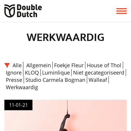
WERKWAARDIG
Alle
Allgemein
Foekje Fleur
House of Thol
Ignore
KLOQ
Luminlique
Niet gecategoriseerd
Presse
Studio Carmela Bogman
Walleaf
Werkwaardig
11-01-21