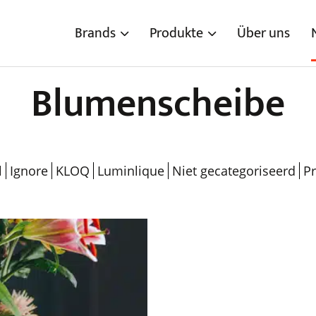
Brands
Produkte
Über uns
Blumenscheibe
l
Ignore
KLOQ
Luminlique
Niet gecategoriseerd
P