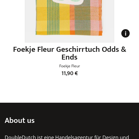
Foekje Fleur Geschirrtuch Odds &
S
Ends
Foekje Fleur
11,90
€
Dieses
Produkt
weist
mehrere
Varianten
About us
auf.
Die
DoubleDutch ist eine Handelsagentur für Design und
Optionen