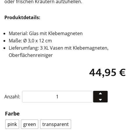
oder frischen Kräutern aufzuhellen.
Produktdetails:
Material: Glas mit Klebemagneten
Maße: Ø 3,0 x 12 cm
Lieferumfang: 3 XL Vasen mit Klebemagneten,
Oberflächenreiniger
44,95
€
Walleaf
Anzahl:
-
Wallflower
Farbe
XL
3er
pink
green
transparent