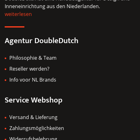
Inneneinrichtung aus den Niederlanden.
können
weiterlesen
auf
der
Produktseite
Agentur DoubleDutch
gewählt
werden
Philosophie & Team
Reseller werden?
Info voor NL Brands
Service Webshop
Versand & Lieferung
Zahlungsmöglichkeiten
Widerrufsbelehrung