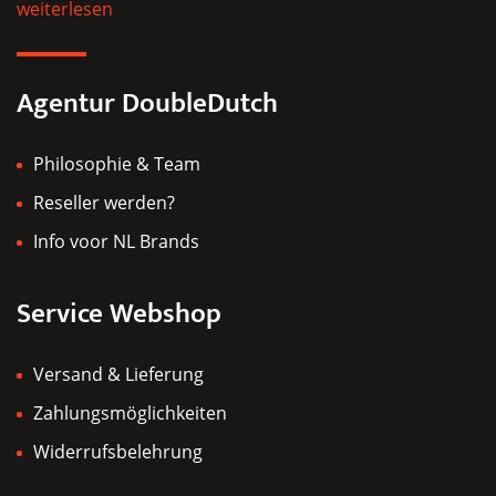
weiterlesen
auf
der
Produktseite
Agentur DoubleDutch
gewählt
werden
Philosophie & Team
Reseller werden?
Info voor NL Brands
Service Webshop
Versand & Lieferung
Zahlungsmöglichkeiten
Widerrufsbelehrung