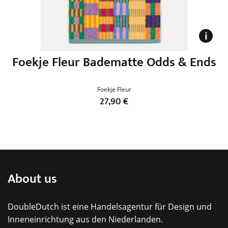
Foekje Fleur Badematte Odds & Ends
F
Foekje Fleur
27,90
€
Dieses
Produkt
weist
mehrere
Varianten
About us
auf.
Die
DoubleDutch ist eine Handelsagentur für Design und
Optionen
Inneneinrichtung aus den Niederlanden.
können