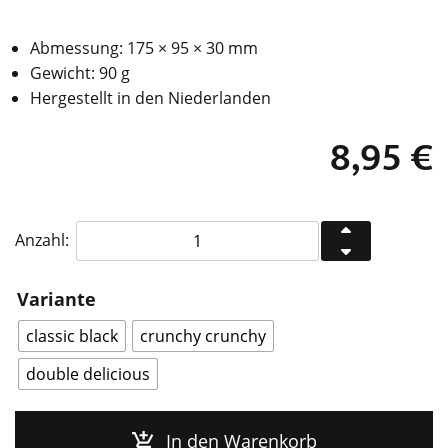
Abmessung: 175 × 95 × 30 mm
Gewicht: 90 g
Hergestellt in den Niederlanden
8,95
€
Studio
Anzahl:
Carmela
Bogman
Variante
Vogelfutter
Desserts
classic black
crunchy crunchy
for
double delicious
Birds
Menge
In den Warenkorb