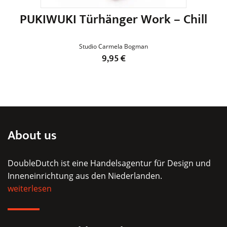
PUKIWUKI Türhänger Work – Chill
S
Studio Carmela Bogman
9,95
€
Dieses
Produkt
weist
mehrere
Varianten
About us
auf.
Die
DoubleDutch ist eine Handelsagentur für Design und
Optionen
Inneneinrichtung aus den Niederlanden.
können
weiterlesen
auf
der
Produktseite