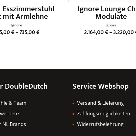
e Esszimmerstuhl
Ignore Lounge Ch
t mit Armlehne
Modulate
Ignore
Ignore
5,00
€
–
735,00
€
2.164,00
€
–
3.220,00
Dieses
Dieses
Produkt
Produkt
weist
weist
mehrere
mehrere
Varianten
Varianten
auf.
auf.
r DoubleDutch
Service Webshop
Die
Die
Optionen
Optionen
phie & Team
können
Versand & Lieferung
können
auf
auf
 werden?
Zahlungsmöglichkeiten
der
der
r NL Brands
Widerrufsbelehrung
Produktseite
Produktse
gewählt
gewählt