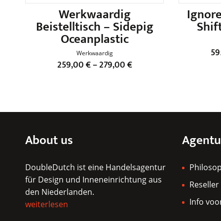
Werkwaardig
Ignor
Beistelltisch – Sidepig
Shif
Oceanplastic
59
Werkwaardig
259,00
€
–
279,00
€
Dieses
Produkt
weist
mehrere
Varianten
About us
Agentu
auf.
Die
DoubleDutch ist eine Handelsagentur
Optionen
Philoso
für Design und Inneneinrichtung aus
können
Reseller
den Niederlanden.
auf
Info voo
weiterlesen
der
Produktseite