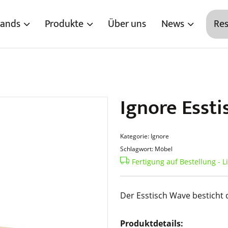
rands
Produkte
Über uns
News
Res
Ignore Esst
Kategorie: Ignore
Schlagwort: Möbel
Fertigung auf Bestellung - L
Der Esstisch Wave besticht 
Produktdetails: