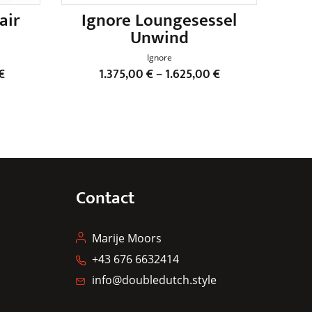
air
Ignore Loungesessel
Unwind
Ignore
€
1.375,00
€
–
1.625,00
€
Dieses
Produkt
weist
mehrere
Varianten
auf.
Contact
Die
Optionen
können
Marije Moors
auf
+43 676 6632414
der
info@doubledutch.style
ite
Produktseite
gewählt