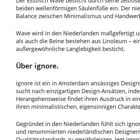
Der Esstisch Wave besticht durch seine zeitlose 
beiden wellenförmigen Säulenfüße ein. Der nie
Balance zwischen Minimalismus und Handwerk
Wave wird in den Niederlanden maßgefertigt un
als auch die Beine bestehen aus Linoleum – ei
außergewöhnliche Langlebigkeit besticht.
Über ignore.
ignore ist ein in Amsterdam ansässiges Designs
sucht nach einzigartigen Design-Ansätzen, inde
Herangehensweise findet ihren Ausdruck in ein
ihren minimalistischen, eigensinnigen Charakte
Gegründet in den Niederlanden fühlt sich ignor
und renommierten niederländischen Designern
Qualitätsstandards zu gewährleisten, legt ign