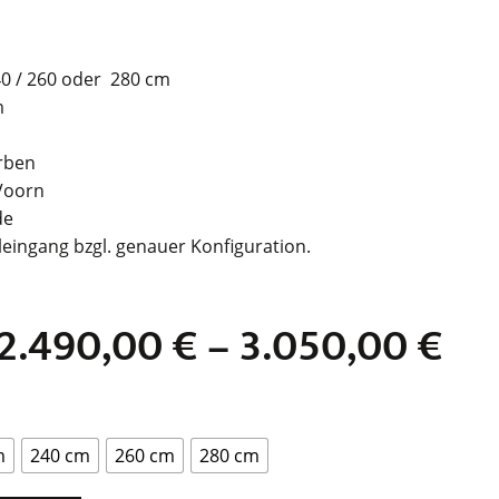
240 / 260 oder 280 cm
m
arben
 Voorn
de
eingang bzgl. genauer Konfiguration.
2.490,00
€
–
3.050,00
€
m
240 cm
260 cm
280 cm