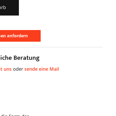
orb
nen anfordern
liche Beratung
it uns
oder
sende eine Mail