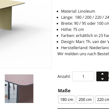
Material: Linoleum
Länge: 180 / 200 / 220 / 
Breite: 90 / 95 oder 100 c
Höhe: 75 cm
Farben: erhältlich in 23 F
Design: Marc Th. van der
Herstellerland: Niederlan
Wir melden uns nach Bestell
Ignore
Anzahl:
Esstisch
Wave
Maße
Menge
180 cm
200 cm
220 c