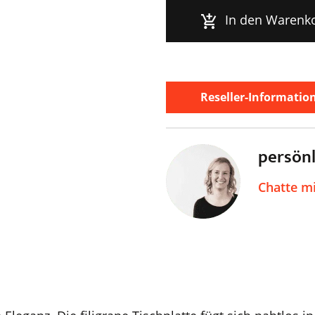
In den Warenk
Reseller-Informatio
persön
Chatte m