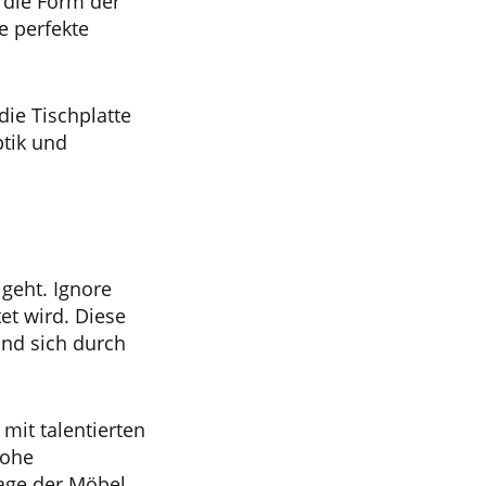
n die Form der
e perfekte
ie Tischplatte
ptik und
geht. Ignore
et wird. Diese
und sich durch
mit talentierten
hohe
tage der Möbel