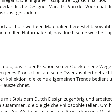
Eleganz. Die filigrane Tischplatte fügt sich nahtlos i
derländische Designer Marc Th. Van der Voorn hat di
skunst gefunden.
d aus hochwertigen Materialien hergestellt. Sowohl d
nem edlen Naturmaterial, das durch seine weiche Ha
tudio, das in der Kreation seiner Objekte neue Wege 
m jedes Produkt bis auf seine Essenz isoliert betracht
er Kollektion, die keine allgemeinen Trends bedient 
r auszeichnet.
e mit Stolz dem Dutch Design zugehörig und arbeitet 
 zusammen, die die gleiche Philosophie teilen. Um 
ore großen Wert darauf, dass die Produktion und Mon