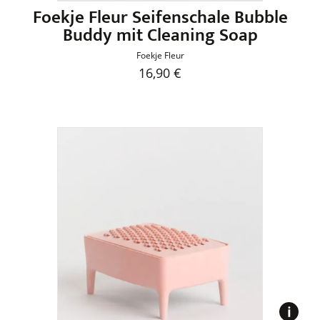
Foekje Fleur Seifenschale Bubble
Buddy mit Cleaning Soap
Foekje Fleur
16,90
€
Dieses
Produkt
weist
mehrere
Varianten
auf.
Die
Optionen
können
auf
der
Produktseite
gewählt