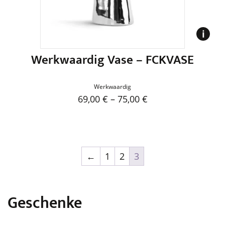
der
Produktseite
gewählt
werden
Werkwaardig Vase – FCKVASE
Werkwaardig
69,00
€
–
75,00
€
Dieses
Produkt
weist
mehrere
←
1
2
3
Varianten
auf.
Die
Geschenke
Optionen
können