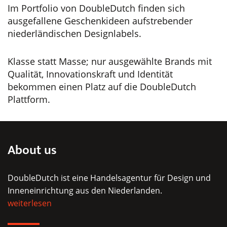
auf
Im Portfolio von DoubleDutch finden sich
der
ausgefallene Geschenkideen aufstrebender
Produktseite
niederländischen Designlabels.
gewählt
werden
Klasse statt Masse; nur ausgewählte Brands mit
Qualität, Innovationskraft und Identität
bekommen einen Platz auf die DoubleDutch
Plattform.
About us
DoubleDutch ist eine Handelsagentur für Design und
Inneneinrichtung aus den Niederlanden.
weiterlesen