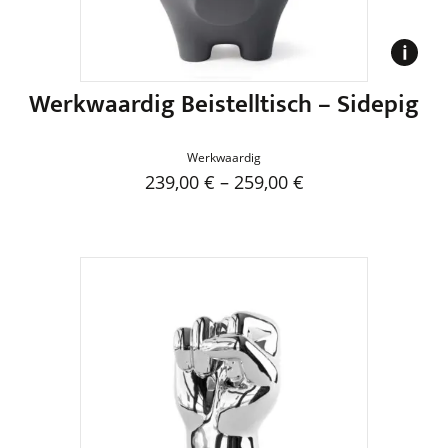
der
Produktseite
gewählt
werden
Werkwaardig Beistelltisch – Sidepig
Werkwaardig
239,00
€
–
259,00
€
Dieses
Produkt
weist
mehrere
Varianten
auf.
Die
Optionen
können
auf