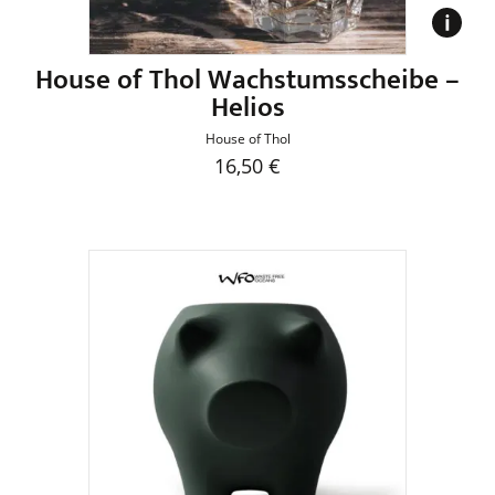
gewählt
werden
House of Thol Wachstumsscheibe –
Helios
House of Thol
16,50
€
Dieses
Produkt
weist
mehrere
Varianten
auf.
Die
Optionen
können
auf
der