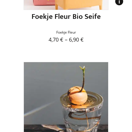
gewählt
werden
Foekje Fleur Bio Seife
Foekje Fleur
4,70
€
–
6,90
€
Dieses
Produkt
weist
mehrere
Varianten
auf.
Die
Optionen
können
auf
der
Produktseite