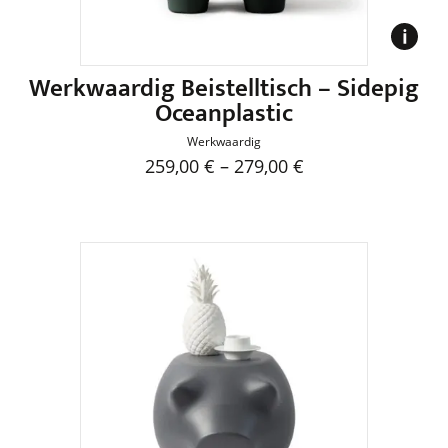
Produktseite
gewählt
werden
Werkwaardig Beistelltisch – Sidepig
Oceanplastic
Werkwaardig
259,00
€
–
279,00
€
Dieses
Produkt
weist
mehrere
Varianten
auf.
Die
Optionen
können
auf