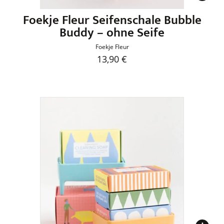
werden
Foekje Fleur Seifenschale Bubble
Buddy – ohne Seife
Foekje Fleur
13,90
€
Dieses
Produkt
weist
mehrere
Varianten
auf.
Die
Optionen
können
auf
der
Produktseite