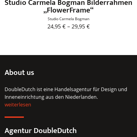
Studio Carmela Bogman Bilderrahmen
„FlowerFrame“
Studio Carmela Bogman
24,95
€
–
29,95
€
Dieses
Produkt
weist
mehrere
Varianten
About us
auf.
Die
DoubleDutch ist eine Handelsagentur für Design und
Optionen
Inneneinrichtung aus den Niederlanden.
können
weiterlesen
auf
der
Produktseite
Agentur DoubleDutch
gewählt
werden