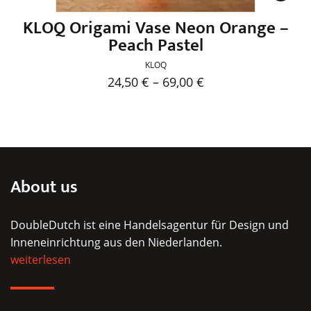
werden
KLOQ Origami Vase Neon Orange –
Peach Pastel
KLOQ
24,50
€
–
69,00
€
Dieses
Produkt
weist
mehrere
Varianten
About us
auf.
Die
DoubleDutch ist eine Handelsagentur für Design und
Optionen
Inneneinrichtung aus den Niederlanden.
können
weiterlesen
auf
der
Produktseite