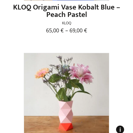
KLOQ Origami Vase Kobalt Blue –
Peach Pastel
KLOQ
65,00
€
–
69,00
€
Dieses
Produkt
weist
mehrere
Varianten
auf.
Die
Optionen
können
auf
der
Produktseite
gewählt