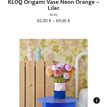
KLOQ Origami Vase Neon Orange –
Lilac
KLOQ
65,00
€
–
69,00
€
Dieses
Produkt
weist
mehrere
Varianten
auf.
Die
Optionen
können
auf
der
Produktseite
gewählt
werden