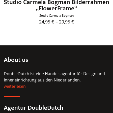
Studio Carmela Bogman Bilderrahmen
„FlowerFrame“
Studio Carmela Bogman
24,95
€
–
29,95
€
Dieses
Produkt
weist
mehrere
Varianten
About us
auf.
Die
DoubleDutch ist eine Handelsagentur für Design und
Optionen
Inneneinrichtung aus den Niederlanden.
können
weiterlesen
auf
der
Produktseite
Agentur DoubleDutch
gewählt
werden