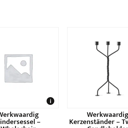
Werkwaardig
Werkwaardi
indersessel –
Kerzenständer – T