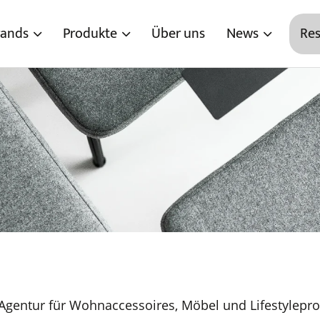
rands
Produkte
Über uns
News
Res
gentur für Wohnaccessoires, Möbel und Lifestylepro