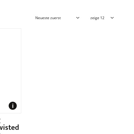
g
wisted