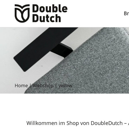
B
Home
|
Webshop
|
yellow
Willkommen im Shop von DoubleDutch – A