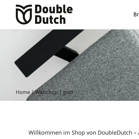
B
Home
|
Webshop
|
gold
Willkommen im Shop von DoubleDutch – A