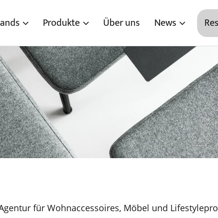
rands
Produkte
Über uns
News
Res
gentur für Wohnaccessoires, Möbel und Lifestylepro