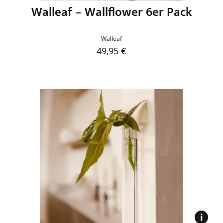
Walleaf – Wallflower 6er Pack
Walleaf
49,95
€
Dieses
Produkt
weist
mehrere
Varianten
auf.
Die
Optionen
können
auf
der
Produktseite
gewählt