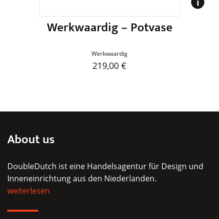
gewählt
werden
Werkwaardig – Potvase
Werkwaardig
219,00
€
Dieses
Produkt
weist
mehrere
Varianten
About us
auf.
Die
DoubleDutch ist eine Handelsagentur für Design und
Optionen
Inneneinrichtung aus den Niederlanden.
können
weiterlesen
auf
der
Produktseite