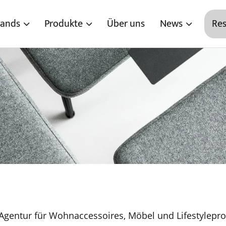
rands
Produkte
Über uns
News
Res
gentur für Wohnaccessoires, Möbel und Lifestylepro