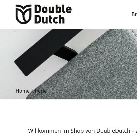
B
Home
|
Perle
Willkommen im Shop von DoubleDutch – A