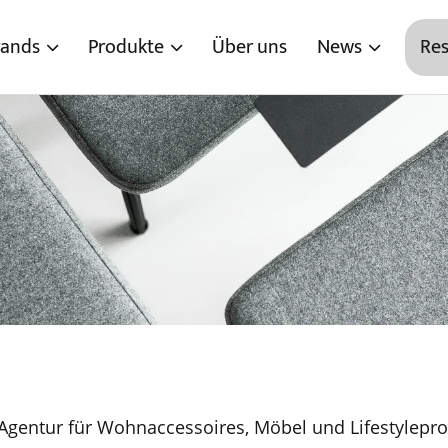
rands
Produkte
Über uns
News
Res
gentur für Wohnaccessoires, Möbel und Lifestylepro