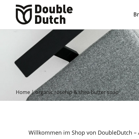
B
Home
|
organic rosehip & shea butter soap
Willkommen im Shop von DoubleDutch – A