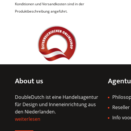
Konditionen und Versandkosten sind in der
Produktbeschreibung angeführt.
About us
Agentu
DoubleDutch ist eine Handelsagentur
Philoso
für Design und Inneneinrichtung aus
Reseller
den Niederlanden.
Info voo
weiterlesen