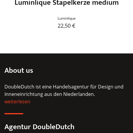
Luminlique Stapelkerze medium
Luminlique
22,50
€
Dieses
Produkt
weist
mehrere
Varianten
About us
auf.
Die
DoubleDutch ist eine Handelsagentur für Design und
Optionen
Inneneinrichtung aus den Niederlanden.
können
weiterlesen
auf
der
Produktseite
Agentur DoubleDutch
gewählt
werden