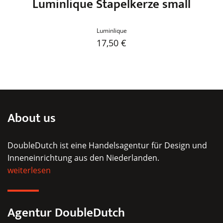
Luminlique Stapelkerze small
Luminlique
17,50
€
Dieses
Produkt
weist
mehrere
Varianten
About us
auf.
Die
DoubleDutch ist eine Handelsagentur für Design und
Optionen
Inneneinrichtung aus den Niederlanden.
können
weiterlesen
auf
der
Produktseite
Agentur DoubleDutch
gewählt
werden